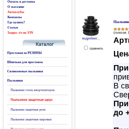
Оплата и доставка
О магазине
Автоклубы
Контакты
Пыльник 
Где купить?
Статьи
Запрос з/ч по VIN
Каталог
(голосов: 
Арт
подробнее...
сравнить
Цен
Проставки из РЕЗИНЫ
Шпильки для проставок
При
Силиконовые пыльники
прив
Пыльники
В с
Пыльники стоек амортизаторов
Све
Пыльники защитные шрус
При
Пыльники защитные реек
до 
Пыльники защитные шаровых