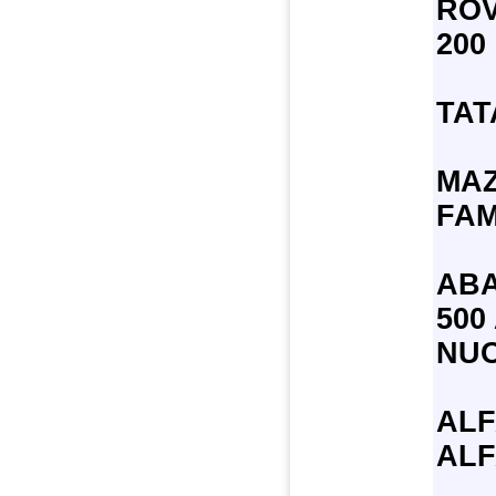
RO
200
TAT
MA
FAM
AB
500
NUO
AL
ALF