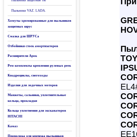
При
Пыльники защитные тяг
Пыльники VAZ. LADA.
GR
Хомуты хромированные для пыльников
защитных шрус
HOV
Смазка для ШРУСа
Отбойники стоек амортизаторов
Пыл
Расширители Арок
TO
IPS
Рем комплекты крепления рулевых реек
COR
Квадроциклы, снегоходы
EL4#
Изделия для лодочных моторов
COR
Манжеты, сальники, уплотнительные
кольца, прокладки
COR
Кольца уплотнения для экскаваторов
COR
HITACHI
COR
Камаз
EE1
Проволока для крепежа пыльников