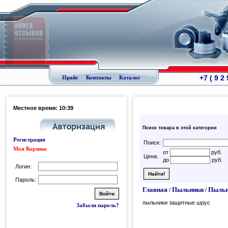
+7 ( 9 2
Прайс
Контакты
Каталог
Местное время: 10:39
Поиск товара в этой категории
Регистрация
Поиск:
Моя Корзина
от
руб.
Цена:
до
руб.
Логин:
Пароль:
Главная
Пыльники
Пыльн
/
/
пыльники защитные шрус
Забыли пароль?