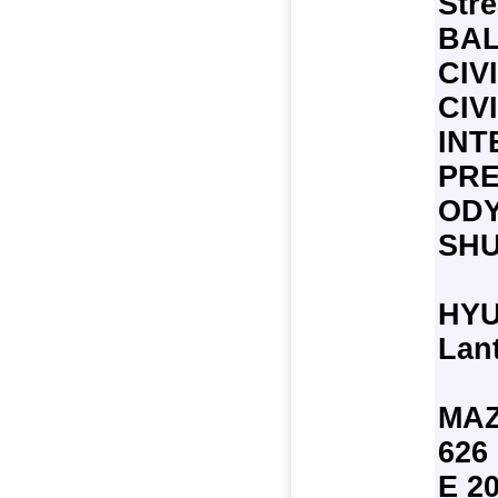
Str
BAL
CIV
CIV
INT
PRE
ODY
SHU
HYU
Lan
MA
626 
E 2