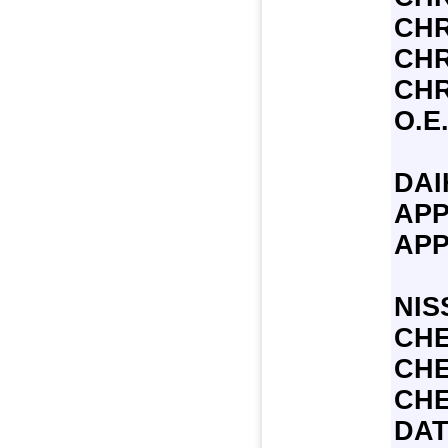
CHR
CHR
CHR
О.Е
DAI
APP
AP
NIS
CHE
CH
CH
DA