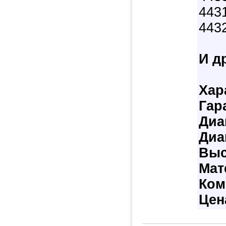
443
443
И д
Хар
Гар
Диа
Диа
Выс
Мат
Ком
Цен