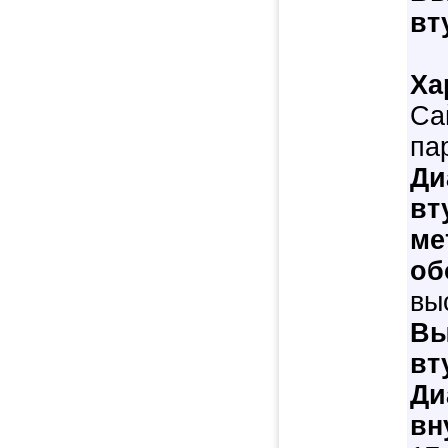
вт
Ха
Са
па
Ди
вт
ме
об
вы
Вы
вт
Ди
вн