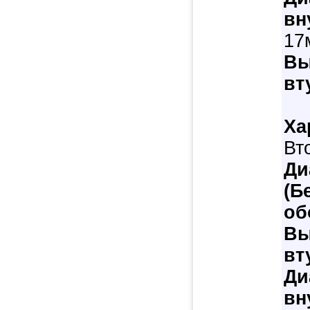
вн
17
Вы
вт
Ха
Вт
Ди
(Б
об
Вы
вт
Ди
вн