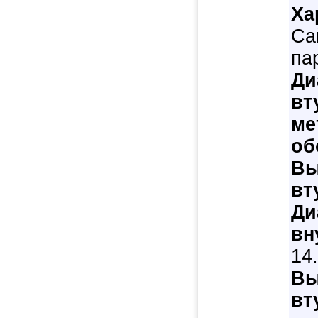
Ха
Са
па
Ди
вт
ме
об
Вы
вт
Ди
вн
14
Вы
вт