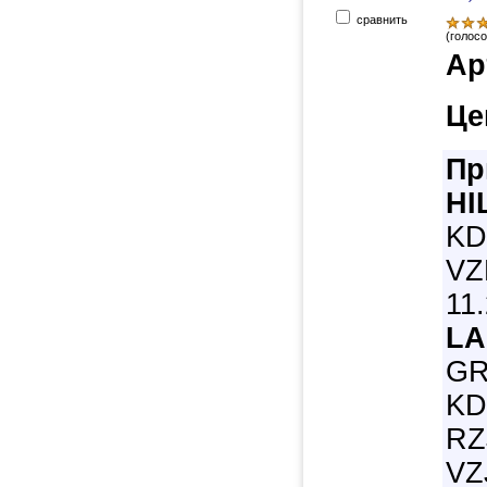
сравнить
(голосо
Ар
Це
Пр
HI
KD
VZ
11
LA
GR
KD
RZ
VZ