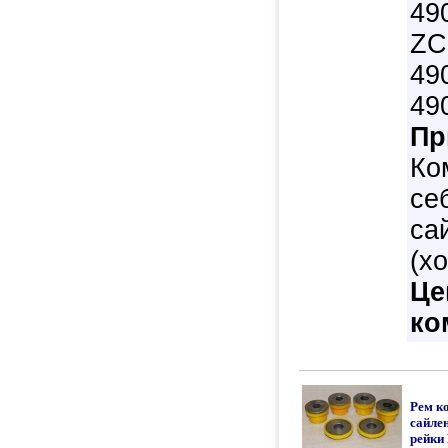
49
ZC
49
49
Пр
Ко
се
са
(х
Це
ко
Рем к
сайле
рейки