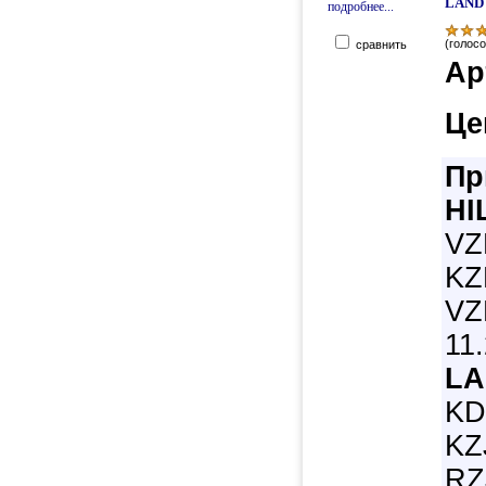
LAND 
подробнее...
(голосо
сравнить
Ар
Це
Пр
HI
VZ
KZ
VZ
11
LA
KD
KZ
RZ