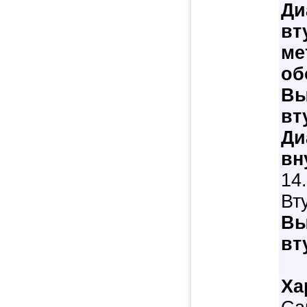
Ди
вт
ме
об
Вы
вт
Ди
вн
14
Вт
Вы
вт
Ха