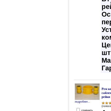
ре
Ос
пе
Ус
ко
Це
шт
Ма
Га
Рем к
сайле
рейки
подробнее...
(голосо
сравнить