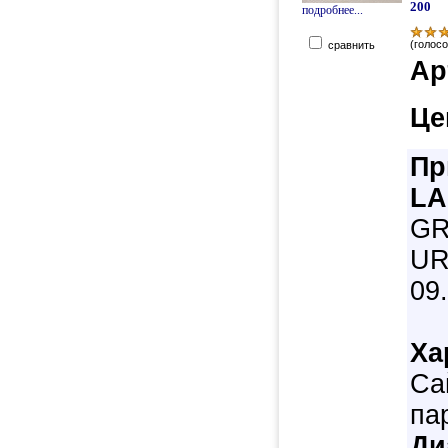
200
подробнее...
(голосо
сравнить
Ар
Це
Пр
LA
GR
UR
09
Ха
Са
па
Ди