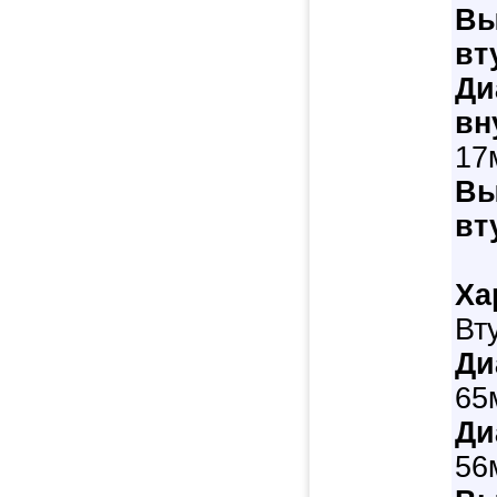
Вы
вт
Ди
вн
17
Вы
вт
Ха
Вт
Ди
65
Ди
56