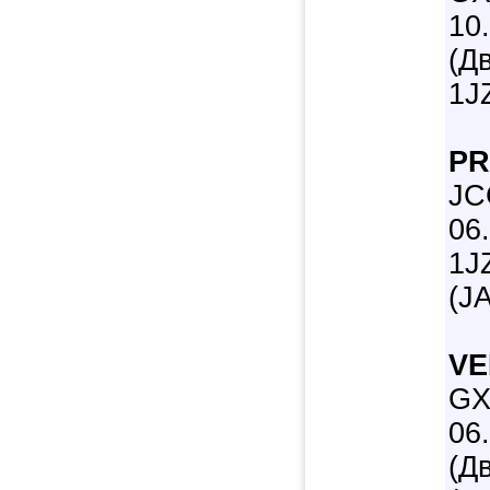
10
(Д
1J
PR
JC
06
1J
(J
VE
GX
06
(Д