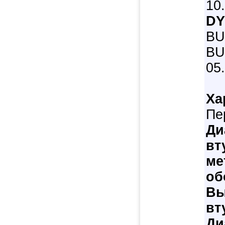
10
DY
BU
BU
05
Ха
Пе
Ди
вт
ме
об
Вы
вт
Ди