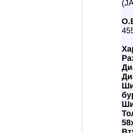
(J
О.
45
Ха
Ра
Ди
Ди
Ши
бу
Ши
То
58
Вт