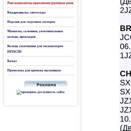
(Д
Рем комплекты крепления рулевых реек
2J
Квадроциклы, снегоходы
Изделия для лодочных моторов
BR
Манжеты, сальники, уплотнительные
JC
кольца, прокладки
06
Кольца уплотнения для экскаваторов
HITACHI
1J
Камаз
Проволока для крепежа пыльников
CH
SX
SX
JZ
JZ
10
(Д