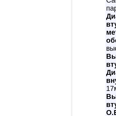
Са
па
Ди
вт
ме
об
вы
Вы
вт
Ди
вн
17
Вы
вт
O.