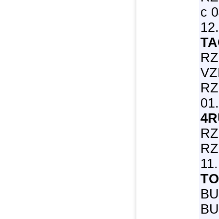
с 0
12
T
RZ
VZ
RZ
01
4R
RZ
RZ
11
TO
BU
BU