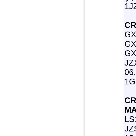
1J
CR
GX
GX
GX
JZ
06
1G
CR
MA
LS
JZ