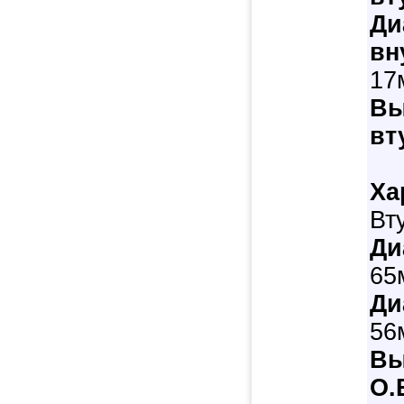
Ди
вн
17
Вы
вт
Ха
Вт
Ди
65
Ди
56
Вы
O.