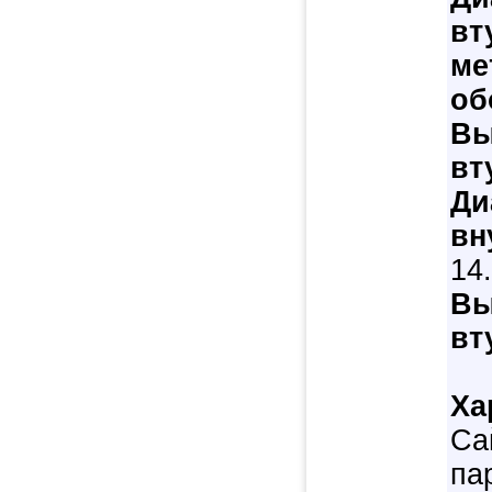
вт
ме
об
Вы
вт
Ди
вн
14
Вы
вт
Ха
Са
па