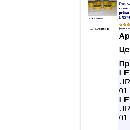
Рем к
сайле
рейки
LX57
подробнее...
(голосо
сравнить
Ар
Це
Пр
LE
UR
01
LE
UR
01