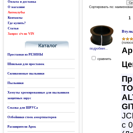
Оплата и доставка
О магазине
Сортировать по: наименован
Автоклубы
Контакты
1
Где купить?
Статьи
Втулк
Запрос з/ч по VIN
Каталог
(голосо
Ар
подробнее...
Проставки из РЕЗИНЫ
сравнить
Це
Шпильки для проставок
Силиконовые пыльники
Пр
Пыльники
TO
Хомуты хромированные для пыльников
AL
защитных шрус
GI
Смазка для ШРУСа
JC
Отбойники стоек амортизаторов
с 
Расширители Арок