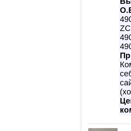
Вы
O.
49
ZC
49
49
Пр
Ко
се
са
(х
Це
ко