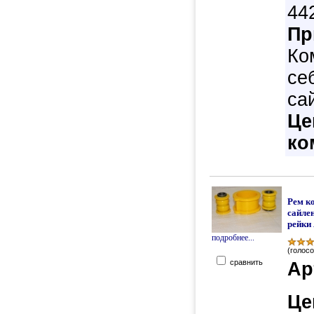
44
Пр
Ко
се
са
Це
ко
Рем к
сайле
рейки
подробнее...
(голосо
сравнить
Ар
Це