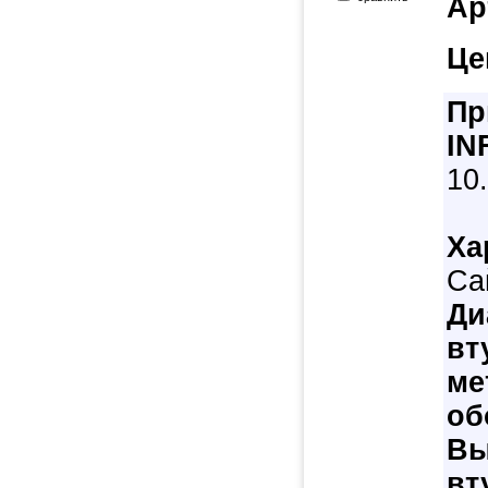
Ар
Це
Пр
IN
10.
Ха
Са
Ди
вт
ме
об
Вы
вт