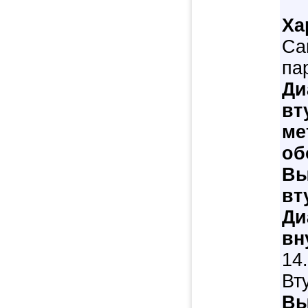
Ха
Са
па
Ди
вт
ме
об
Вы
вт
Ди
вн
14
Вт
Вы