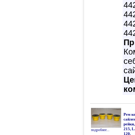
44
44
44
44
Пр
Ко
се
са
Це
ко
Рем к
сайле
рейки
215, 
подробнее...
120,