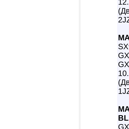
12
(Д
2J
MA
SX
GX
GX
10
(Д
1J
MA
BL
GX