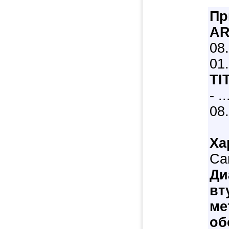
Пр
A
08.
01.
TI
- .
08.
Ха
Са
Ди
вт
ме
об