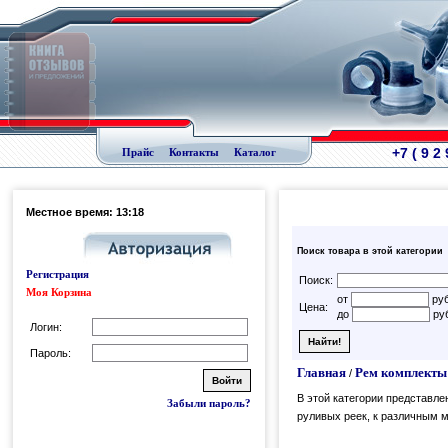
+7 ( 9 2
Прайс
Контакты
Каталог
Местное время: 13:18
Поиск товара в этой категории
Регистрация
Поиск:
Моя Корзина
от
руб
Цена:
до
руб
Логин:
Пароль:
Главная
Рем комплекты 
/
В этой категории представл
Забыли пароль?
руливых реек, к различным 